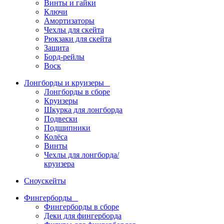
Винты и гайки
Ключи
Амортизаторы
Чехлы для скейта
Рюкзаки для скейта
Защита
Борд-рейлы
Воск
Лонгборды и круизеры
Лонгборды в сборе
Круизеры
Шкурка для лонгборда
Подвески
Подшипники
Колёса
Винты
Чехлы для лонгборда/
круизера
Сноускейты
Фингерборды
Фингерборды в сборе
Деки для фингерборда