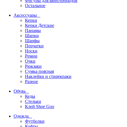
Фигуры для фингербордов
Остальное
Аксессуары
Кепки
Кепки Детские
Панамы
Шапки
Шарфы
Перчатки
Носки
Ремни
Очки
Рюкзаки
Сумка поясная
Наклейки и стирекпаки
Разное
Обувь
Кеды
Стельки
Клей Shoe Goo
Одежда
Футболки
Кофты