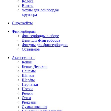
Колёса
Винты
Чехлы для лонгборда/
круизера
Сноускейты
Фингерборды
Фингерборды в сборе
Деки для фингерборда
Фигуры для фингербордов
Остальное
Аксессуары
Кепки
Кепки Детские
Панамы
Шапки
Шарфы
Перчатки
Носки
Ремни
Очки
Рюкзаки
Сумка поясная