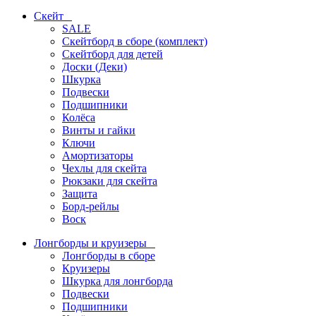
Скейт
SALE
Скейтборд в сборе (комплект)
Скейтборд для детей
Доски (Деки)
Шкурка
Подвески
Подшипники
Колёса
Винты и гайки
Ключи
Амортизаторы
Чехлы для скейта
Рюкзаки для скейта
Защита
Борд-рейлы
Воск
Лонгборды и круизеры
Лонгборды в сборе
Круизеры
Шкурка для лонгборда
Подвески
Подшипники