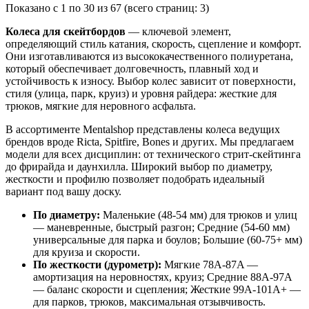
Показано с 1 по 30 из 67 (всего страниц: 3)
Колеса для скейтбордов
— ключевой элемент,
определяющий стиль катания, скорость, сцепление и комфорт.
Они изготавливаются из высококачественного полиуретана,
который обеспечивает долговечность, плавный ход и
устойчивость к износу. Выбор колес зависит от поверхности,
стиля (улица, парк, круиз) и уровня райдера: жесткие для
трюков, мягкие для неровного асфальта.
В ассортименте Mentalshop представлены колеса ведущих
брендов вроде Ricta, Spitfire, Bones и других. Мы предлагаем
модели для всех дисциплин: от технического стрит-скейтинга
до фрирайда и даунхилла. Широкий выбор по диаметру,
жесткости и профилю позволяет подобрать идеальный
вариант под вашу доску.
По диаметру:
Маленькие (48-54 мм) для трюков и улиц
— маневренные, быстрый разгон; Средние (54-60 мм)
универсальные для парка и боулов; Большие (60-75+ мм)
для круиза и скорости.
По жесткости (дурометр):
Мягкие 78A-87A —
амортизация на неровностях, круиз; Средние 88A-97A
— баланс скорости и сцепления; Жесткие 99A-101A+ —
для парков, трюков, максимальная отзывчивость.