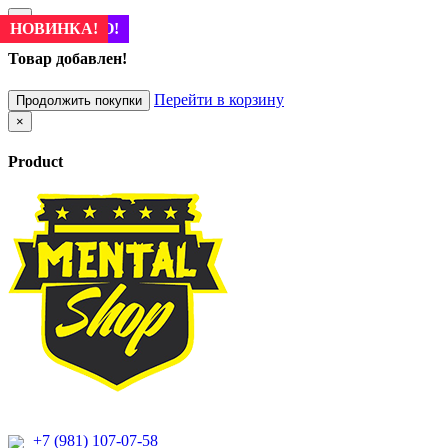
×
ПОПУЛЯРНО!
НОВИНКА!
НОВИНКА!
НОВИНКА!
ПОПУЛЯРНО!
ПОПУЛЯРНО!
НОВИНКА!
НОВИНКА!
ПОПУЛЯРНО!
НОВИНКА!
НОВИНКА!
НОВИНКА!
ПОПУЛЯРНО!
ПОПУЛЯРНО!
НОВИНКА!
НОВИНКА!
Товар добавлен!
Перейти в корзину
Продолжить покупки
×
Product
+7 (981) 107-07-58