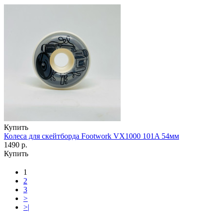
Купить
Колеса для скейтборда Footwork VX1000 101A 54мм
1490 р.
Купить
1
2
3
>
>|