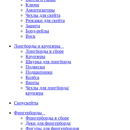
Ключи
Амортизаторы
Чехлы для скейта
Рюкзаки для скейта
Защита
Борд-рейлы
Воск
Лонгборды и круизеры
Лонгборды в сборе
Круизеры
Шкурка для лонгборда
Подвески
Подшипники
Колёса
Винты
Чехлы для лонгборда/
круизера
Сноускейты
Фингерборды
Фингерборды в сборе
Деки для фингерборда
Фигуры для фингербордов