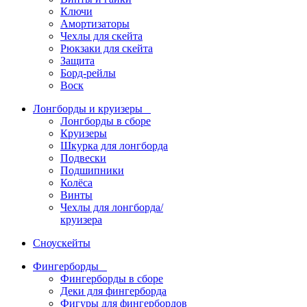
Ключи
Амортизаторы
Чехлы для скейта
Рюкзаки для скейта
Защита
Борд-рейлы
Воск
Лонгборды и круизеры
Лонгборды в сборе
Круизеры
Шкурка для лонгборда
Подвески
Подшипники
Колёса
Винты
Чехлы для лонгборда/
круизера
Сноускейты
Фингерборды
Фингерборды в сборе
Деки для фингерборда
Фигуры для фингербордов