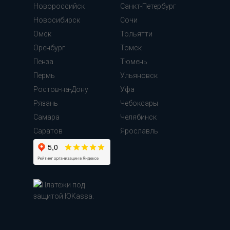
Новороссийск
Санкт-Петербург
Новосибирск
Сочи
Омск
Тольятти
Оренбург
Томск
Пенза
Тюмень
Пермь
Ульяновск
Ростов-на-Дону
Уфа
Рязань
Чебоксары
Самара
Челябинск
Cаратов
Ярославль