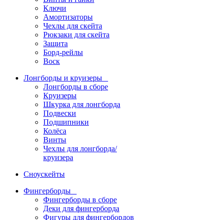
Ключи
Амортизаторы
Чехлы для скейта
Рюкзаки для скейта
Защита
Борд-рейлы
Воск
Лонгборды и круизеры
Лонгборды в сборе
Круизеры
Шкурка для лонгборда
Подвески
Подшипники
Колёса
Винты
Чехлы для лонгборда/
круизера
Сноускейты
Фингерборды
Фингерборды в сборе
Деки для фингерборда
Фигуры для фингербордов