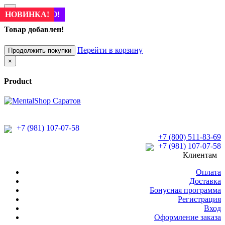
×
НОВИНКА!
НОВИНКА!
НОВИНКА!
НОВИНКА!
НОВИНКА!
НОВИНКА!
НОВИНКА!
НОВИНКА!
НОВИНКА!
ПОПУЛЯРНО!
НОВИНКА!
НОВИНКА!
НОВИНКА!
НОВИНКА!
НОВИНКА!
НОВИНКА!
НОВИНКА!
НОВИНКА!
НОВИНКА!
НОВИНКА!
НОВИНКА!
НОВИНКА!
НОВИНКА!
НОВИНКА!
НОВИНКА!
НОВИНКА!
ПОПУЛЯРНО!
НОВИНКА!
НОВИНКА!
НОВИНКА!
НОВИНКА!
НОВИНКА!
НОВИНКА!
НОВИНКА!
Товар добавлен!
Перейти в корзину
Продолжить покупки
×
Product
+7 (981) 107-07-58
+7 (800) 511-83-69
+7 (981) 107-07-58
Клиентам
Оплата
Доставка
Бонусная программа
Регистрация
Вход
Оформление заказа