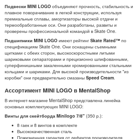
Подвески MINI LOGO
объединяют прочность, стабильность и
плавное поворачивание в легкой конструкции, используя
премиальные сплавы, амортизаторы высокой отдачи и
термообработанные оси. Они разработаны, развиты и
проверены профессиональной командой в Skate One.
Подшипники MINI LOGO
имеют рейтинг
Skate Rated™
по
спецификациям Skate One. Они оснащены съемными
щитками с обеих сторон, высокоскоростными литыми
шариковыми сепараторами и прецизионно шлифованными,
суперфинишными закаленными хромированными стальными
кольцами и шариками. Для высокой производительности "из
коробки" они предварительно смазаны
Speed Cream
.
Ассортимент MINI LOGO в MentalShop
В интернет-магазине MentalShop представлена линейка
основных комплектующих MINI LOGO:
Винты для скейтборда Minilogo 7/8"
(350 р.):
8 гаек и 8 винтов в комплекте
Высококачественная сталь
Пожизненная гарантия от дефектов производителя