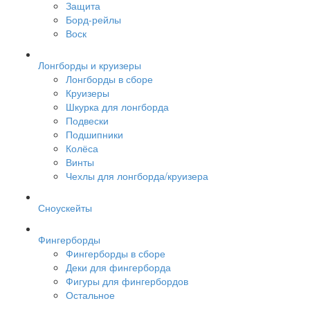
Защита
Борд-рейлы
Воск
Лонгборды и круизеры
Лонгборды в сборе
Круизеры
Шкурка для лонгборда
Подвески
Подшипники
Колёса
Винты
Чехлы для лонгборда/круизера
Сноускейты
Фингерборды
Фингерборды в сборе
Деки для фингерборда
Фигуры для фингербордов
Остальное