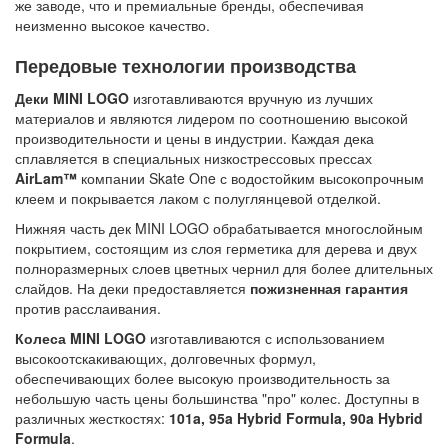
же заводе, что и премиальные бренды, обеспечивая
неизменно высокое качество.
Передовые технологии производства
Деки MINI LOGO
изготавливаются вручную из лучших
материалов и являются лидером по соотношению высокой
производительности и цены в индустрии. Каждая дека
сплавляется в специальных низкострессовых прессах
AirLam™
компании Skate One с водостойким высокопрочным
клеем и покрывается лаком с полуглянцевой отделкой.
Нижняя часть дек MINI LOGO обрабатывается многослойным
покрытием, состоящим из слоя герметика для дерева и двух
полноразмерных слоев цветных чернил для более длительных
слайдов. На деки предоставляется
пожизненная гарантия
против расслаивания.
Колеса MINI LOGO
изготавливаются с использованием
высокоотскакивающих, долговечных формул,
обеспечивающих более высокую производительность за
небольшую часть цены большинства "про" колес. Доступны в
различных жесткостях:
101a, 95a Hybrid Formula, 90a Hybrid
Formula
.