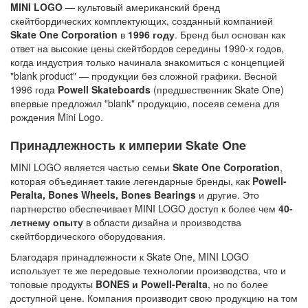
MINI LOGO
— культовый американский бренд
скейтбордических комплектующих, созданный компанией
Skate One Corporation
в
1996 году
. Бренд был основан как
ответ на высокие цены скейтбордов середины 1990-х годов,
когда индустрия только начинала знакомиться с концепцией
"blank product" — продукции без сложной графики. Весной
1996 года
Powell Skateboards
(предшественник Skate One)
впервые предложил "blank" продукцию, посеяв семена для
рождения Mini Logo.
Принадлежность к империи Skate One
MINI LOGO является частью семьи
Skate One Corporation
,
которая объединяет такие легендарные бренды, как
Powell-
Peralta, Bones Wheels, Bones Bearings
и другие. Это
партнерство обеспечивает MINI LOGO доступ к более чем
40-
летнему опыту
в области дизайна и производства
скейтбордического оборудования.
Благодаря принадлежности к Skate One, MINI LOGO
использует те же передовые технологии производства, что и
топовые продукты
BONES и Powell-Peralta
, но по более
доступной цене. Компания производит свою продукцию на том