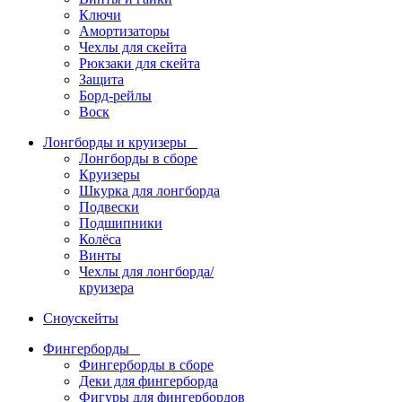
Ключи
Амортизаторы
Чехлы для скейта
Рюкзаки для скейта
Защита
Борд-рейлы
Воск
Лонгборды и круизеры
Лонгборды в сборе
Круизеры
Шкурка для лонгборда
Подвески
Подшипники
Колёса
Винты
Чехлы для лонгборда/
круизера
Сноускейты
Фингерборды
Фингерборды в сборе
Деки для фингерборда
Фигуры для фингербордов