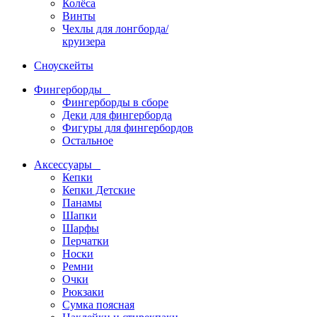
Колёса
Винты
Чехлы для лонгборда/
круизера
Сноускейты
Фингерборды
Фингерборды в сборе
Деки для фингерборда
Фигуры для фингербордов
Остальное
Аксессуары
Кепки
Кепки Детские
Панамы
Шапки
Шарфы
Перчатки
Носки
Ремни
Очки
Рюкзаки
Сумка поясная