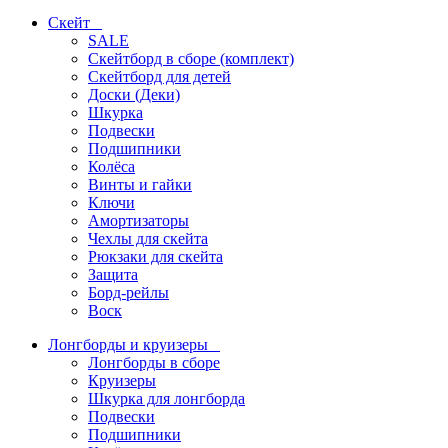
Скейт
SALE
Скейтборд в сборе (комплект)
Скейтборд для детей
Доски (Деки)
Шкурка
Подвески
Подшипники
Колёса
Винты и гайки
Ключи
Амортизаторы
Чехлы для скейта
Рюкзаки для скейта
Защита
Борд-рейлы
Воск
Лонгборды и круизеры
Лонгборды в сборе
Круизеры
Шкурка для лонгборда
Подвески
Подшипники