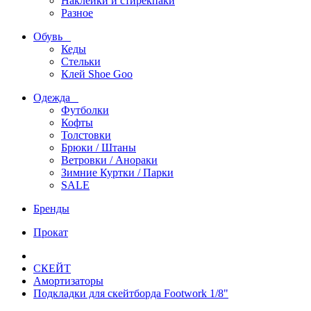
Наклейки и стирекпаки
Разное
Обувь
Кеды
Стельки
Клей Shoe Goo
Одежда
Футболки
Кофты
Толстовки
Брюки / Штаны
Ветровки / Анораки
Зимние Куртки / Парки
SALE
Бренды
Прокат
СКЕЙТ
Амортизаторы
Подкладки для скейтборда Footwork 1/8"