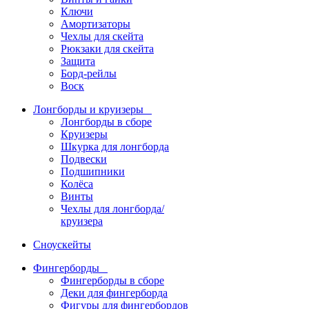
Ключи
Амортизаторы
Чехлы для скейта
Рюкзаки для скейта
Защита
Борд-рейлы
Воск
Лонгборды и круизеры
Лонгборды в сборе
Круизеры
Шкурка для лонгборда
Подвески
Подшипники
Колёса
Винты
Чехлы для лонгборда/
круизера
Сноускейты
Фингерборды
Фингерборды в сборе
Деки для фингерборда
Фигуры для фингербордов